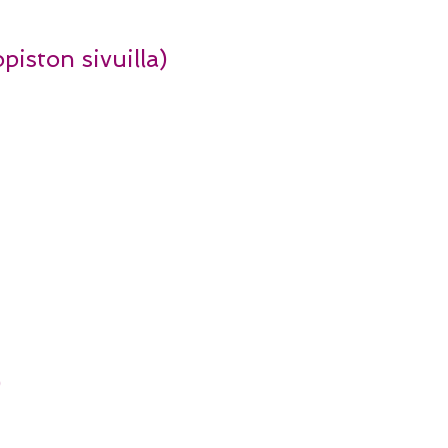
iston sivuilla)
)