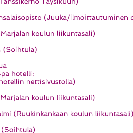
(Tanssikerho Täysikuun)
salaisopisto (Juuka/ilmoittautuminen op
Marjalan koulun liikuntasali)
 (Soihtula)
ua
a hotelli:
otellin nettisivustolla)
(Marjalan koulun liikuntasali)
almi (Ruukinkankaan koulun liikuntasali
 (Soihtula)