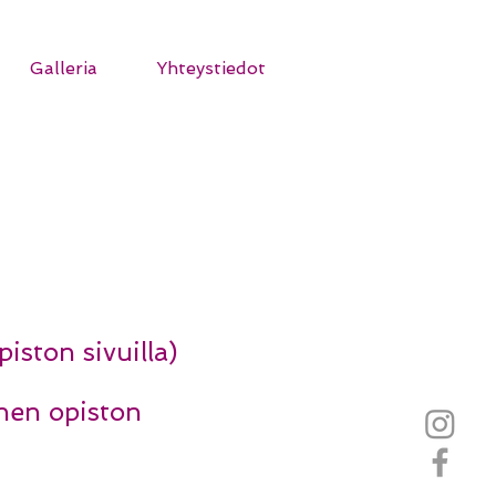
Galleria
Yhteystiedot
iston sivuilla)
nen opiston