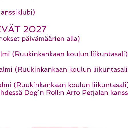
anssiklubi)
VÄT 2027
inokset päivämäärien alla)
lmi (Ruukinkankaan koulun liikuntasali)
lmi (Ruukinkankaan koulun liikuntasali
lmi (Ruukinkankaan koulun liikuntasali
yhdessä Dog´n Roll:n Arto Petjalan kanss